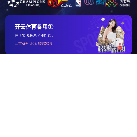
上一个：
kubet（中国）官方网站发展公司党委组织开展“党在我心中
务主题活动
登录入口
走进kubet（中国）官方网站
kubet（中国）官方
公司概况
登录入口
管理架构
核心价值
公司荣誉
标识释义