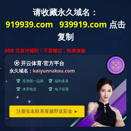
登录入口
走进kubet（中国）官方网
做一名合格的基层党务工
6月5日，安徽kubet（中国）官方网站华安物业管理
党组织的先进性和纯洁性， 开展党务工作培训会，学习kube
细则），公司党总支委员及下属支部委员参加了本次培训会